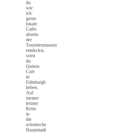
du
wie
ich
gerne
lokale
Cafés
abseits
der
Touristenmassen
entdeckst,
wirst
du
Quinns
Cafe
in
Edinburgh
lieben.
Auf
meiner
letzten
Reise
in
die
schottische
Hauptstadt