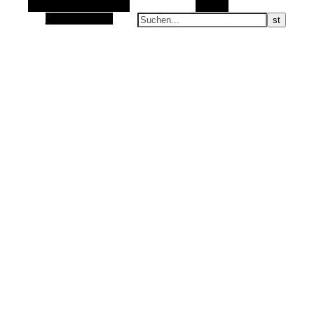
Alternative Seitenleiste
Suchen
Zufallsauswahl