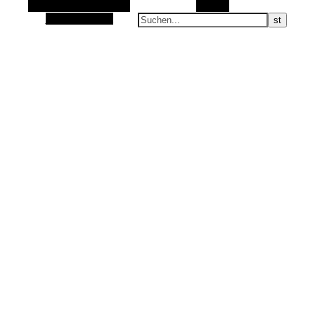
Alternative Seitenleiste
Suchen
Zufallsauswahl