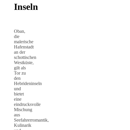
Inseln
Oban,
die
malerische
Hafenstadt
an der
schottischen
Westküste,
gilt als
Tor zu
den
Hebrideninseln
und
bietet
eine
eindrucksvolle
Mischung
aus
Seefahrerromantik,
Kulinarik