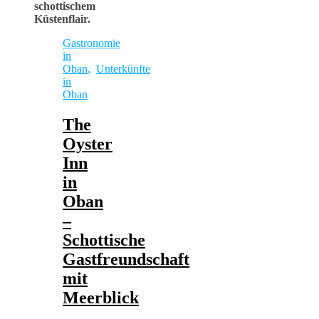
schottischem
Küstenflair.
Gastronomie
in
Oban
,
Unterkünfte
in
Oban
The
Oyster
Inn
in
Oban
–
Schottische
Gastfreundschaft
mit
Meerblick