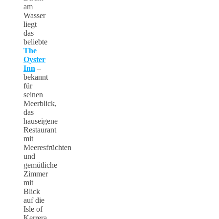
am
Wasser
liegt
das
beliebte
The
Oyster
Inn
–
bekannt
für
seinen
Meerblick,
das
hauseigene
Restaurant
mit
Meeresfrüchten
und
gemütliche
Zimmer
mit
Blick
auf die
Isle of
Kerrera.