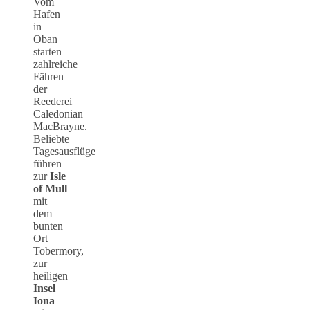
Vom
Hafen
in
Oban
starten
zahlreiche
Fähren
der
Reederei
Caledonian
MacBrayne.
Beliebte
Tagesausflüge
führen
zur
Isle
of Mull
mit
dem
bunten
Ort
Tobermory,
zur
heiligen
Insel
Iona