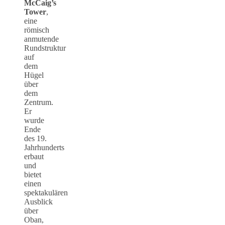
McCaig’s
Tower
,
eine
römisch
anmutende
Rundstruktur
auf
dem
Hügel
über
dem
Zentrum.
Er
wurde
Ende
des 19.
Jahrhunderts
erbaut
und
bietet
einen
spektakulären
Ausblick
über
Oban,