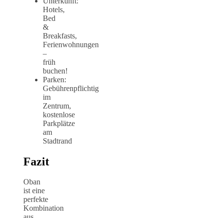
Unterkunft:
Hotels,
Bed
&
Breakfasts,
Ferienwohnungen
–
früh
buchen!
Parken:
Gebührenpflichtig
im
Zentrum,
kostenlose
Parkplätze
am
Stadtrand
Fazit
Oban
ist eine
perfekte
Kombination
aus