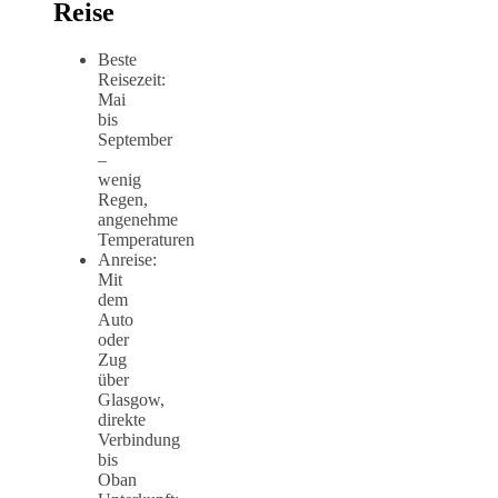
Reise
Beste
Reisezeit:
Mai
bis
September
–
wenig
Regen,
angenehme
Temperaturen
Anreise:
Mit
dem
Auto
oder
Zug
über
Glasgow,
direkte
Verbindung
bis
Oban