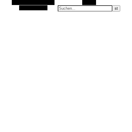
Alternative Seitenleiste
Suchen
Zufallsauswahl