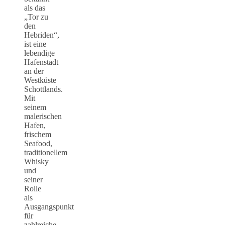
als das
„Tor zu
den
Hebriden“,
ist eine
lebendige
Hafenstadt
an der
Westküste
Schottlands.
Mit
seinem
malerischen
Hafen,
frischem
Seafood,
traditionellem
Whisky
und
seiner
Rolle
als
Ausgangspunkt
für
zahlreiche