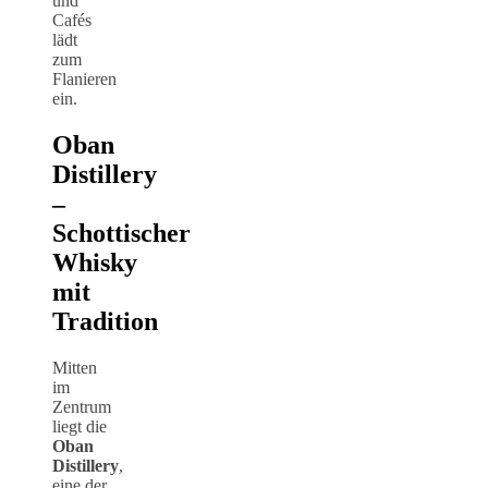
und
Cafés
lädt
zum
Flanieren
ein.
Oban
Distillery
–
Schottischer
Whisky
mit
Tradition
Mitten
im
Zentrum
liegt die
Oban
Distillery
,
eine der