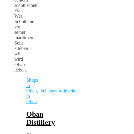
schottischen
Flair.
Wer
Schottland
von
seiner
maritimen
Seite
erleben
will,
wird
Oban
lieben.
Shops
in
Oban
,
Sehenswürdigkeiten
in
Oban
Oban
Distillery